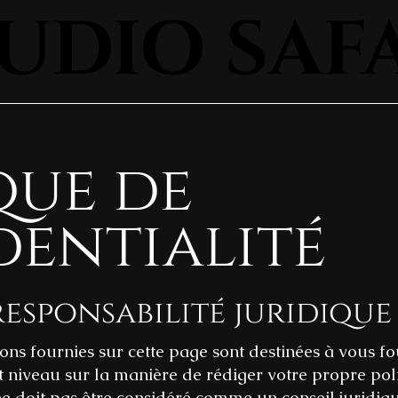
UDIO SAF
UDIO SAF
que de
entialité
responsabilité juridique
ions fournies sur cette page sont destinées à vous fo
t niveau sur la manière de rédiger votre propre pol
 ne doit pas être considéré comme un conseil juridi