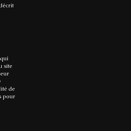
décrit
 qui
 site
ueur
e
ité de
es pour