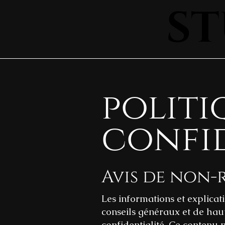
ST
ST
politi
confid
Avis de non-
Les informations et explicat
conseils généraux et de hau
confidentialité. Ce contenu