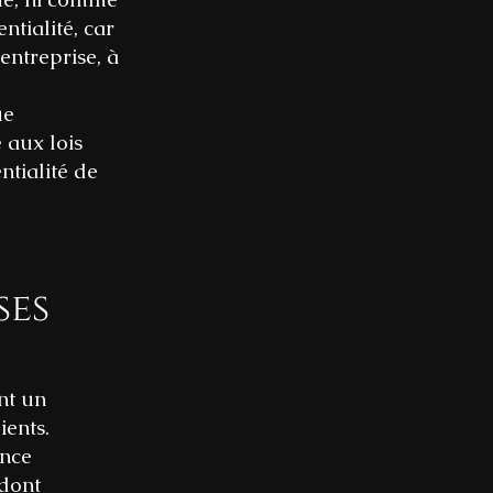
tialité, car
entreprise, à
ue
 aux lois
ntialité de
ses
nt un
ients.
ence
 dont